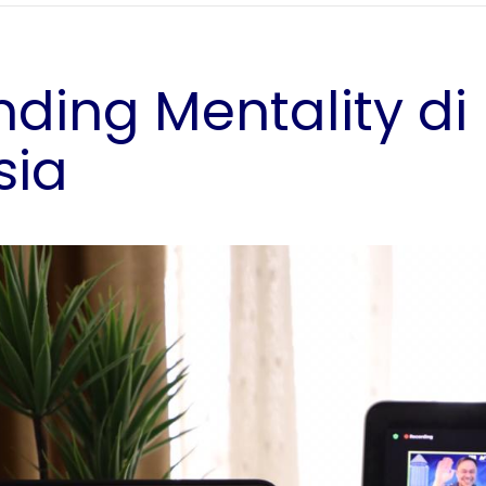
nding Mentality d
sia