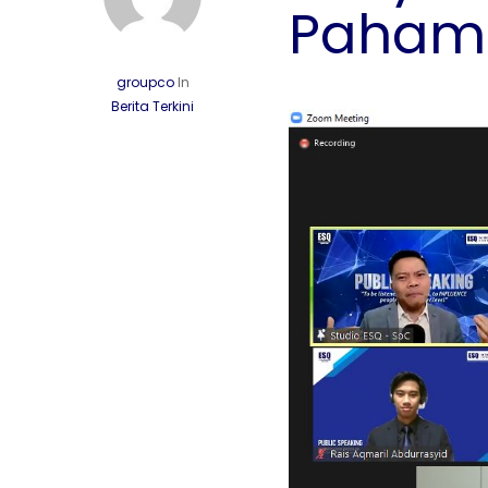
Pahami 
groupco
In
Berita Terkini