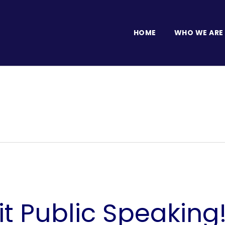
HOME
WHO WE ARE
t Public Speaking