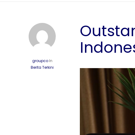
Outsta
Indone
groupco
In
Berita Terkini