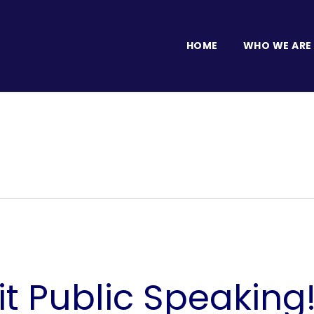
HOME
WHO WE ARE
t Public Speaking