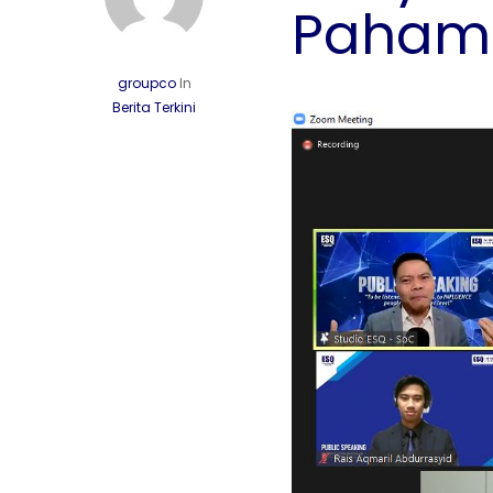
Pahami 
groupco
In
Berita Terkini