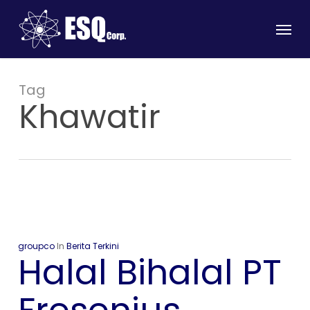
Skip
Menu
to
main
content
Tag
Khawatir
groupco
In
Berita Terkini
Halal Bihalal PT