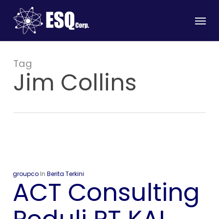
Skip
Menu
to
main
content
Tag
Jim Collins
groupco
In
Berita Terkini
ACT Consulting