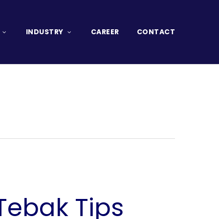
INDUSTRY
CAREER
CONTACT
Tebak Tips