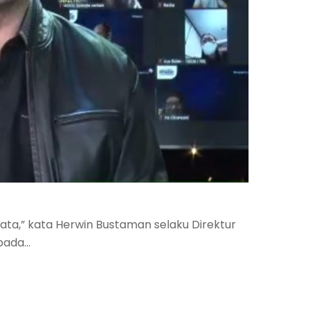
mata,” kata Herwin Bustaman selaku Direktur
 pada…