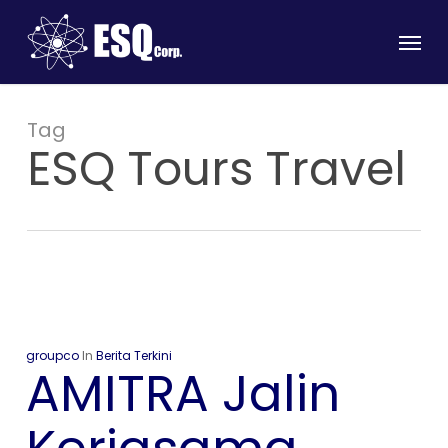
Skip
Menu
to
main
content
Tag
ESQ Tours Travel
groupco
In
Berita Terkini
AMITRA Jalin