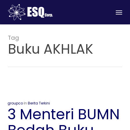
Skip
Menu
to
main
content
Tag
Buku AKHLAK
groupco
In
Berita Terkini
3 Menteri BUMN