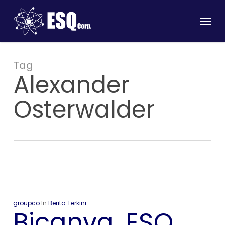
Skip
Menu
to
main
content
Tag
Alexander
Osterwalder
groupco
In
Berita Terkini
Bicanva, ESQ